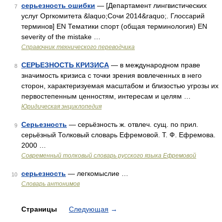
серьезность ошибки
— [Департамент лингвистических
7
услуг Оргкомитета &laquo;Сочи 2014&raquo;. Глоссарий
терминов] EN Тематики спорт (общая терминология) EN
severity of the mistake …
Справочник технического переводчика
СЕРЬЕЗНОСТЬ КРИЗИСА
— в международном праве
8
значимость кризиса с точки зрения вовлеченных в него
сторон, характеризуемая масштабом и близостью угрозы их
первостепенным ценностям, интересам и целям …
Юридическая энциклопедия
Серьезность
— серьёзность ж. отвлеч. сущ. по прил.
9
серьёзный Толковый словарь Ефремовой. Т. Ф. Ефремова.
2000 …
Современный толковый словарь русского языка Ефремовой
серьезность
— легкомыслие …
10
Словарь антонимов
Страницы
Следующая
→