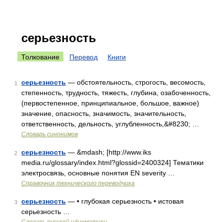
серьезность
Толкование
Перевод
Книги
серьезность
— обстоятельность, строгость, весомость,
1
степенность, трудность, тяжесть, глубина, озабоченность,
(первостепенное, принципиальное, большое, важное)
значение, опасность, значимость, значительность,
ответственность, дельность, углубленность,&#8230; …
Словарь синонимов
серьезность
— &mdash; [http://www.iks
2
media.ru/glossary/index.html?glossid=2400324] Тематики
электросвязь, основные понятия EN severity …
Справочник технического переводчика
серьезность
— • глубокая серьезность • истовая
3
серьезность …