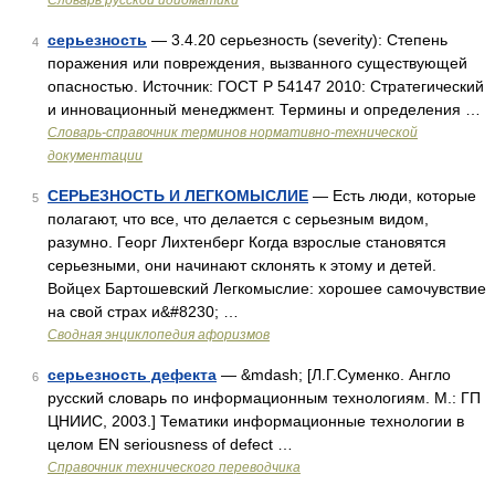
Словарь русской идиоматики
серьезность
— 3.4.20 серьезность (severity): Степень
4
поражения или повреждения, вызванного существующей
опасностью. Источник: ГОСТ Р 54147 2010: Стратегический
и инновационный менеджмент. Термины и определения …
Словарь-справочник терминов нормативно-технической
документации
СЕРЬЕЗНОСТЬ И ЛЕГКОМЫСЛИЕ
— Есть люди, которые
5
полагают, что все, что делается с серьезным видом,
разумно. Георг Лихтенберг Когда взрослые становятся
серьезными, они начинают склонять к этому и детей.
Войцех Бартошевский Легкомыслие: хорошее самочувствие
на свой страх и&#8230; …
Сводная энциклопедия афоризмов
серьезность дефекта
— &mdash; [Л.Г.Суменко. Англо
6
русский словарь по информационным технологиям. М.: ГП
ЦНИИС, 2003.] Тематики информационные технологии в
целом EN seriousness of defect …
Справочник технического переводчика